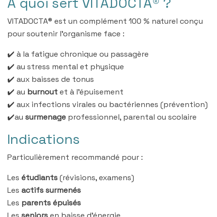
À quoi sert VITADOCTA® ?
VITADOCTA® est un complément 100 % naturel conçu
pour soutenir l’organisme face :
✔️ à la fatigue chronique ou passagère
✔️ au stress mental et physique
✔️ aux baisses de tonus
✔️ au
burnout
et à l’épuisement
✔️ aux infections virales ou bactériennes (prévention)
✔️au
surmenage
professionnel, parental ou scolaire
Indications
Particulièrement recommandé pour :
Les
étudiants
(révisions, examens)
Les
actifs surmenés
Les
parents épuisés
Les
seniors
en baisse d’énergie