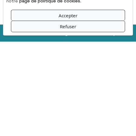
notre
page de politique de cookies
.
Accepter
Refuser
Paiement sécurisé
Livraison offerte en point relais
dès 100€ d'achat en France métropolitaine